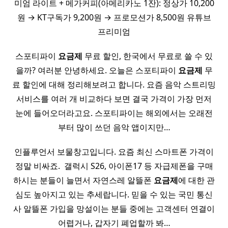
미엄 라이트 + 메가커피(아메리카노 1잔): 정상가 10,200
원 → KT구독가 9,200원 → 프로모션가 8,500원 유튜브
프리미엄
스포티파이
요금제
무료 할인, 한국에서 무료로 쓸 수 있
을까? 여러분 안녕하세요. 오늘은 스포티파이
요금제
무
료 할인에 대해 정리해보려고 합니다. 요즘 음악 스트리밍
서비스를 여러 개 비교하다 보면 결국 가격이 가장 먼저
눈에 들어오더라고요. 스포티파이는 해외에서는 오래전
부터 많이 쓰던 음악 앱이지만…
인플루언서 보물창고입니다. 요즘 최신 스마트폰 가격이
정말 비싸죠. ​ 갤럭시 S26, 아이폰17 등 자급제폰을 구매
하시는 분들이 늘면서 자연스레 알뜰폰
요금제
에 대한 관
심도 높아지고 있는 추세랍니다. 믿을 수 있는 국민 통신
사 알뜰폰 가입을 망설이는 분들 중에는 고객센터 연결이
어렵거나, 갑자기 폐업할까 봐…