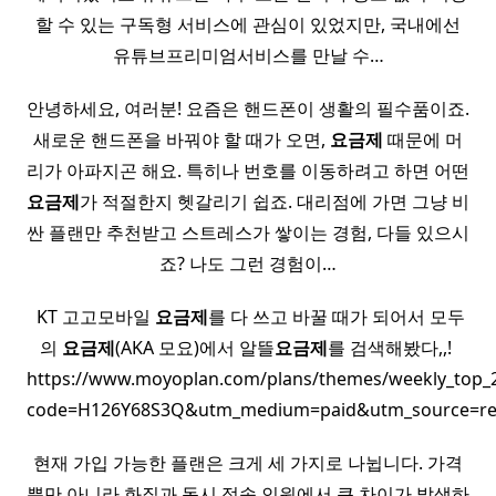
할 수 있는 구독형 서비스에 관심이 있었지만, 국내에선
유튜브프리미엄서비스를 만날 수…
안녕하세요, 여러분! 요즘은 핸드폰이 생활의 필수품이죠.
새로운 핸드폰을 바꿔야 할 때가 오면,
요금제
때문에 머
리가 아파지곤 해요. 특히나 번호를 이동하려고 하면 어떤
요금제
가 적절한지 헷갈리기 쉽죠. 대리점에 가면 그냥 비
싼 플랜만 추천받고 스트레스가 쌓이는 경험, 다들 있으시
죠? 나도 그런 경험이…
​ KT 고고모바일
요금제
를 다 쓰고 바꿀 때가 되어서 모두
의
요금제
(AKA 모요)에서 알뜰
요금제
를 검색해봤다,,! ​
https://www.moyoplan.com/plans/themes/weekly_top_
code=H126Y68S3Q&utm_medium=paid&utm_source=refer
현재 가입 가능한 플랜은 크게 세 가지로 나뉩니다. 가격
뿐만 아니라 화질과 동시 접속 인원에서 큰 차이가 발생하