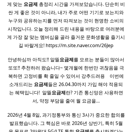
게 맞는
요금제
총정리 시간을 가져보았습니다. 단순히 비
싼 게 좋은 것이 아니라, 내가 주로 어떤 기기로 보는지와
누구와 공유하는지를 먼저 따져보는 것이 현명한 소비의
시작입니다. 오늘 정리해 드린 내용을 바탕으로 여러분에
게 가장 잘 맞는 멤버십을 골라 즐거운 문화생활을 즐기시
길 바랄게요! https://m.site.naver.com/26Jep
안녕하심까 아직도!! 알뜰
요금제
를 모르는 분들이 많아서
또또!! 추천하러 왔습니다~ 몇개월에 한번만 귀찮음을 극
복하면 고정비를 확 줄일 수 있어서 강추드려용 ​ ​ ​ 이번에
소개드리는
요금제
들은 26.04.30까지 가입 해야 적용되
는 혜택입니다! ​ 알뜰
요금제
란? 기존 통신망은 사용하면
서, 약정 부담을 줄여 월 요금을…
2026년 4월 8일, 과기정통부와 통신 3사가 중요한 합의를
발표했습니다. 그 핵심은 바로 2026년 상반기, 특히 5월
을 목표로 2만원대 5G/LTE 통합
요금제
를 출시하겠다는