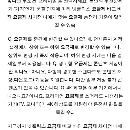
싶다면 무조건 ‘프리미엄’을 선택하세요. 본인의 우선순위
가 ‘가격’인지 ‘품질’인지에 따라 넷플릭스
요금제
비교 바
뀐
요금제
차이점 나에게 맞는
요금제
총정리 기준이 달라
질 수 있습
Q.
요금제
를 중간에 변경할 수 있나요? 네, 언제든지 계정
설정에서 상위 또는 하위
요금제
로 변경할 수 있습니다.
상위로 변경 시 즉시 적용되며, 하위 변경 시에는 다음 결
제일부터 적용됩니다. Q. 광고형
요금제
는 콘텐츠 저장이
안 되나요? 아니요, 다행히 광고형 스탠다드도 콘텐츠 저
장(다운로드) 기능을 지원합니다. 다만 일부 저장 불가 콘
텐츠가 있을 수 있습니다. Q. 4K 화질은 아무 기기에서나
나오나요? 아니요, 프리미엄
요금제
를 쓰더라도 시청하는
기기(TV, 모니터)가 4K 해상도를 지원해야 온전한 화질을
즐길 수…
지금까지 넷플릭스
요금제
비교 바뀐
요금제
차이점 나에