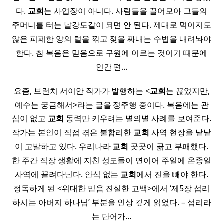
다.
교회
는 사업장이 아니다. 사람들을 끌어모아 그들의
주머니를 터는 날강도같이 되면 안 된다. 제대로 먹이지도
않은 피폐한 양의 털을 깎고 젖을 짜내는 수법을 내려놔야
한다. 참 복음은 믿음으로 구원에 이르는 것이기 때문에
인간 편…
요즘, 브런치 서이안 작가가 발행하는 <
교회
는 끊었지만,
예수는 궁금해서>라는 글을 정주행 중이다. 복음에는 관
심이 없고
교회
동력만 키우려는 별의별 사례를 보여준다.
작가는 본인이 직접 겪은 불합리한
교회
사역 현장을 낱낱
이 고발하고 있다. 우리나라
교회
곳곳이 곪고 부패했다.
한 주간 직장 생활에 지친 성도들이 연이어 주일에 온종일
사역에 끌려다닌다. 안식 없는
교회
에서 진을 빼야 한다.
정독하게 된 <위대한 믿음 진실한 고백>에서 ‘제5장 섭리
하시는 아버지 하나님’ 부분을 인상 깊게 읽었다. – 섭리라
는 단어가…