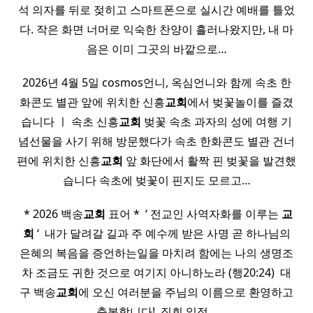
석 의자를 뒤로 젖히고 스마트폰으로 실시간 예배를 틀었
다. 작은 화면 너머로 익숙한 찬양이 흘러나왔지만, 내 마
음은 이미 그곳의 바깥으로…
2026년 4월 5일 cosmos언니, 옥심언니와 함께 속초 한
화콘도 별관 앞에 위치한 신흥
교회
에서 벚꽃놀이를 즐겼
습니다 ㅣ 속초 신흥
교회
벚꽃 속초 과자의 성에 여행 기
념선물을 사기 위해 방문했다가 속초 한화콘도 별관 건너
편에 위치한 신흥
교회
앞 화단에서 활짝 핀 벚꽃을 발견했
습니다 속초에 벚꽃이 핀지도 모르고…
​ * 2026 백송
교회
표어 * ​ ‘ 전교인 사역자화를 이루는
교
회
‘ ​ 내가 달려갈 길과 주 예수께 받은 사명 곧 하나님의
은혜의 복음을 증언하는일을 마치려 함에는 나의 생명조
차 조금도 귀한 것으로 여기지 아니하노라 (행20:24) ​ 대
구 백송
교회
에 오신 여러분을 주님의 이름으로 환영하고
축복합니다! ​ 집회 일정…