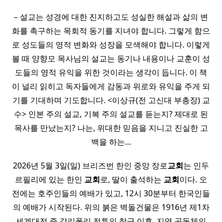
– 설교는 성경에 대한 진지하고도 성실한 해설과 삶의 변
화를 촉구하는 목회적 동기를 지녀야 합니다. 그렇게 함으
로 성도들의 영적 변화와 성장을 모색해야 합니다. 이렇게
볼 때 양향모 목사님의 설교는 동기나 내용이나 교훈이 성
도들의 영적 유익을 위한 것이라는 생각이 듭니다. 이 책
이 널리 읽히고 독자들에게 감동과 위로와 유익을 주게 되
기를 기대하며 기도합니다. <이상규(전 고신대 부총장) 교
수> 인본 주의 설교, 기복 주의 설교를 듣는지? 제대로 된
목사를 만났는지? 나는, 위대한 믿음을 지니고 진실한 고
백을 하는…
2026년 5월 3일(일) 브리즈번 한인 중앙 장로
교회
는 인두
르필리에 있는 한인
교회
로, 딸이 출석하는
교회
이다. 오
전에는 호주인들의 예배가 있고, 12시 30분부터 한국인들
의 예배가 시작된다. 위의 붉은 벽돌건물은 1916년 제1차
세계대전 중 갈리폴리 전투의 참극 이후, 지역 공동체의