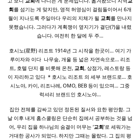
고 보니
교회
에 다니는 게 문제입니다. 옮겨왔으니 지역
교
회
를 섬기는 게 맞지만, 영적 허영심이 걸림돌이어서 6개
월이 지나도록 주일마다 우리의 지체가 될
교회
를 만나지
못했습니다. 그러다가 계획쟁이 옆지기가 결단(?)을 내렸
습니다. 여전히 한 달에 두 주…
호시노(星野) 리조트 1914년 그 시작을 한곳이… 여기 가
루이자와 이다 ​ 나무숲, 개울 등 넓은 자연속으로… 리조
트, 호텔 단지 를 비롯해 온천,
교회
, 상점가, 레스토랑 등
이 자리하고 있다 ​ * 호시노 리조트 의 세부 브랜드로… 호
시노야, 카이, 리조나레, OMO, BEB 등이 있으며… 그중
럭셔리 브랜드인 호시노야…
집안 전체를 감싸고 있던 정돈된 질서와 묘한 평안함. 그
날 이후 내게 홈스쿨링은 단순히 집에서 공부하는 것을 넘
어, 우리 집을 하나님의 숨결이 머무는 ‘
교회
‘로 세워가는
거대한 공사가 되었다. 하지만 그때는 몰랐다. 그 집의 평