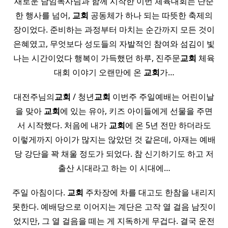
새로운 담임목사님과 함께 시작한 이번 체육대회는 단순
한 행사를 넘어,
교회
공동체가 하나 되는 따뜻한 축제의
장이었다. 준비하는 과정부터 마치는 순간까지 모든 것이
은혜였고, 무엇보다 성도들의 자발적인 참여와 섬김이 빛
나는 시간이었다 행복이 가득했던 하루, 진주문
교회
체육
대회 이야기 오랜만에 온
교회
가…
대전주님의
교회
/ 청년
교회
이번주 주일예배는 어린이날
을 맞아
교회
에 있는 유아, 키즈 아이들에게 선물을 주면
서 시작했다. 처음에 내가
교회
에 온 5년 전만 하더라도
이렇게까지 아이가 많지는 않았던 것 같은데, 아재는 예배
당 강단을 꽉 채울 정도가 되었다. 참 신기하기도 하고 저
출산 시대라고 하는 이 시대에…
주일 아침이다.
교회
주차장에 차를 대고도 한참을 내리지
못한다. 예배당으로 이어지는 계단은 고작 열 걸음 남짓이
었지만, 그 열 걸음을 떼는 게 지독하게 무겁다. 결국 운전