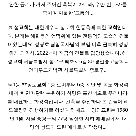
안한 공기가 거저 주어진 축복이 아니라, 수만 번 자아를
죽이며 지불한 ‘고통의…
혜성
교회
는 대한예수교 장로회 합동측에 속한
교회
입니
다. 본래는 혜화동의 언덕위에 있는 전통적인 모습의 건물
이었는데요. 정명호 담임목사님의 부임 이후 급속히 성장
하게 되면서, 2022년에 지금의 건물로 입당했습니다. 혜
성
교회
서울특별시 종로구 혜화로6길 80 경신중고등학교
언더우드기념관 서울특별시 종로구…
묵1동 **장로
교회
1층 로비부터 6층 계단 및 복도 화강석
세척 후 연마광택 복원하기 석명은 포천석으로 우리나라
를 대표하는 화강석입니다. 건축을 추진하다 본 건물에 리
모델링만 진행하기로 하셨다 하네요~ ​ ​ 영안
교회
는 1980
년 1월, 서울 중랑구의 27평 남짓한 지하 예배실에서 12
명의 성도가 드린 예배로 시작됐다…