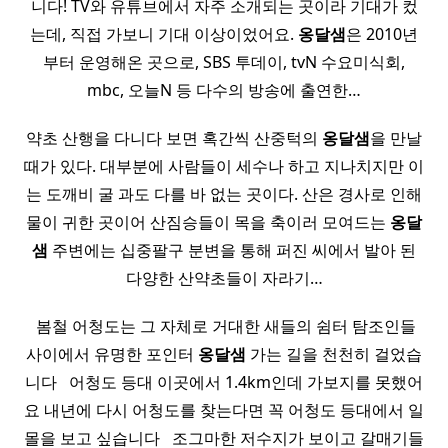
니다! TV와 유튜브에서 자주 소개되는 곳이라 기대가 컸
는데, 직접 가보니 기대 이상이었어요.
옹달샘
은 2010년
부터 운영해온 곳으로, SBS 투데이, tvN 수요미식회,
mbc, 오늘N 등 다수의 방송에 출연한…
약초 산행을 다니다 보면 혹간씩 산중턱의
옹달샘
을 만날
때가 있다. 대부분에 사람들이 세수나 하고 지나치지만 이
는 도깨비 굴 과도 다를 바 없는 곳이다. 산은 경사로 인해
물이 귀한 곳이어 산짐승들이 목을 축이러 모여드는
옹달
샘
주변에는 십중팔구 분변을 통해 퍼진 씨에서 발아 된
다양한 산약초들이 자라기…
​ 봄철 어청도는 그 자체로 거대한 새들의 쉼터 탐조인들
사이에서 유명한 포인터
옹달샘
가는 길을 천천히 걸었습
니다 ​ ​ 어청도 등대 이곳에서 1.4km인데 가보지를 못했어
요 내년에 다시 어청도를 찾는다면 꼭 어청도 등대에서 일
몰을 보고 싶습니다 ​ ​ 조그마한 저수지가 보이고 갈매기들