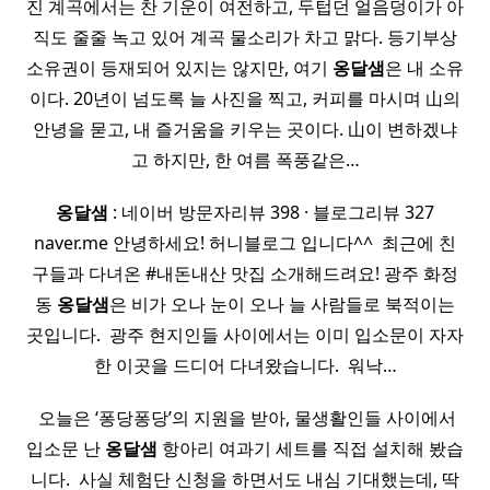
진 계곡에서는 찬 기운이 여전하고, 두텁던 얼음덩이가 아
직도 줄줄 녹고 있어 계곡 물소리가 차고 맑다. 등기부상
소유권이 등재되어 있지는 않지만, 여기
옹달샘
은 내 소유
이다. 20년이 넘도록 늘 사진을 찍고, 커피를 마시며 山의
안녕을 묻고, 내 즐거움을 키우는 곳이다. 山이 변하겠냐
고 하지만, 한 여름 폭풍같은…
옹달샘
: 네이버 방문자리뷰 398 · 블로그리뷰 327
naver.me 안녕하세요! 허니블로그 입니다^^ ​ 최근에 친
구들과 다녀온 #내돈내산 맛집 소개해드려요! ​광주 화정
동
옹달샘
은 비가 오나 눈이 오나 늘 사람들로 북적이는
곳입니다. ​ 광주 현지인들 사이에서는 이미 입소문이 자자
한 이곳을 드디어 다녀왔습니다. ​ 워낙…
​ 오늘은 ‘퐁당퐁당’의 지원을 받아, 물생활인들 사이에서
입소문 난
옹달샘
항아리 여과기 세트를 직접 설치해 봤습
니다. ​ 사실 체험단 신청을 하면서도 내심 기대했는데, 딱