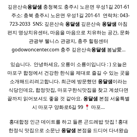
깊은산속
옹달샘
충청북도 충주시 노은면 우성1길 201-61
​ ​ ​ 주소: 충북 충주시 노은면 우성1길 201-61 ​ 연락처: 043-
723-2033 ​ SNS: 깊은산속
옹달샘
깊은산속
옹달샘
아침
편지 명상치유센터, 마음을 마음으로 치유하는 공간, 문화
관광부 웰니스 관광지, 충주 힐링센터
godowoncenter.com 충주 깊은산속
옹달샘
봄날愛…
있습니다. ​ 안녕하세요, 오룡이 소룡이입니다 : ) 오늘은
마포구 합정에서 건강한 한식을 제대로 즐길 수 있는 곳을
소개해드리려고합니다. 최근에 방문했던
옹달샘
이라는
식당인데요, 합정맛집, 마포구한식맛집을 찾고 계셨다면
끝까지 읽어보셔도 좋을 것 같아요.
옹달샘
본점 서울특별
시 마포구 양화로6길 99
마포…
홍대합정 인근 데이트를 하고 들른 곤드레밥 맛집 ! 홍대
한정식 맛집으로 소문난
옹달샘
본점을 드디어 다녀왔습