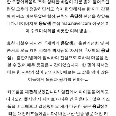
한 오징어볶음의 조화 상쾌한 바람이 기분 좋게 불어오던
평일 오후에 정갈하면서도 속이 편안해지는 한 끼가 간절
해져 평소 아껴두었던 합정 근처의
옹달샘
본점을 찾았습
니다. 네이버지도
옹달샘
본점 map.naver.com 이곳은 이
미 수요미식회를 비롯한 여러 방송…
효천 김철수 자서전 『새벽의
옹달샘
』 출판기념회 및 북
콘서트 오늘 효천 김철수 박사님의 자서전 『새벽의
옹달
샘
』 출판기념회에 참석하여 진심으로 축하의 마음을 전
할 수 있어 매우 뜻깊은 시간이었습니다. ​ 한 권의 자서전
에는 한 사람의 삶이 담기지만, 때로는 그 삶을 넘어 많은
이들에게 울림과 용기를 전하는…
키즈풀을 대관해보았답니다! ​ 얼집에서 아이들을 데리고
다녀오긴 했지만 제 사비로 다녀온 건 처음이라 많은 키즈
풀을 비교해보고 결정했어요 제가 대관한 곳은
옹달샘
이
라는 대전키즈풀이랍니다:) 내돈내산 인증 방문 대전 키