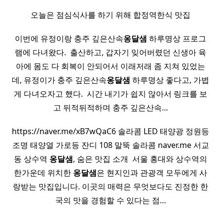
오늘은 점심식사를 하기 위해 합정역한식 맛집
이번에 유정이랑 충주 깊은산속
옹달샘
하루명상 프로그
램에 다녀왔다. ​ 출산하고, 갑자기 잊어버렸던 신생아 육
아에 몸도 다 회복이 안되어서 이래저래 좀 지쳐 있었는
데, 유정이가 충주 깊은산속
옹달샘
하루명상 좋다고, 가볍
게 다녀오자고 했다. ​ 시간 내기가 쉽지 않아서 링크를 보
고 뒤적뒤적하며 충주 깊은산속…
https://naver.me/xB7wQaC6 솔라콤 LED 태양광 정원등
조명 태양열 가로등 잔디 108 말뚝 솔라콤 naver.me 서교
동 상수역
옹달샘
, 숨은 맛집 소개 ​ 서울 홍대와 상수역의
한가운데 위치한
옹달샘
은 현지인과 관광객 모두에게 사
랑받는 맛집입니다. 이곳의 매력은 무엇보다도 진정한 한
국의 맛을 경험할 수 있다는 점…