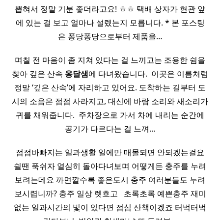
뽑혀서 정말 기분 좋더라고요! ㅎㅎ 택배 상자가 현관 앞
에 있는 걸 보고 얼마나 설렜는지 모릅니다. * 본 포스팅
은 퐁당퐁당으로부터 제품을…
며칠 전 마음이 좀 지쳐 있다는 걸 느끼고는 조용한 쉼을
찾아 깊은 산속
옹달샘
에 다녀왔습니다. ​ 이곳은 이름처럼
정말 ‘깊은 산속’에 자리하고 있어요. 도착하는 길부터 도
시의 소음은 점점 사라지고, 대신에 바람 소리와 새소리가
귀를 채워줍니다. ​ 주차장으로 가서 차에 내리는 순간에
공기가 다르다는 걸 느껴…
점점바빠지는 일과생활 일에만 매몰되면 안되겠는걸요
쉴땐 푹쉬자 열심히 돌아다녀보며 어떻게든 충주를 누려
보려는데요 까면깔수록 좋은도시 충주 여러분들도 누려
보시렵니까? 충주 일상 렛흐고 ​ ​ 초록초록 예쁜충주 재미
없는 일과시간의 빛이 있다면 점심 산책이겠죠 터벅터벅