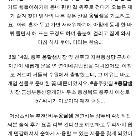
기도 힘들어하기에 동네 편한 길 위주로 걷다가 오늘은 제
가 즐겨 찾던 앞산의 나름 깊은 산길
옹달샘
을 가보려고
요. ​ 아리 혼자 두고 가면 서러워하기에 아침에 동네 한 바
퀴 돌면서 해 뜨는 구경도 하며 충분히 걸리고 집에 와서
아침 식사 후에, 아리는 한숨…
3월 14일, 충주
옹달샘
시장 옆 천주교 지현동성당 근처에
지인이 새롭게 문을 연 연이네김밥집을 다녀왔어요. 아침
도 거르며 서둘러 수원에서 출발했는데, 그 이유는 바로
개업 선물로 준비한 꽃 때문이었지요. #충주맛집 #
옹달샘
시장 금성부동산중개인사무소 충청북도 충주시 예성로
67 위치가 이곳이다 예전 금성…
어성초비누 추천! 비누
옹달샘
천연비누 샴푸바 4종 직접
써본 솔직 후기 요즘 피부 컨디션도 예민하고 두피까지 쉽
게 민감해져서 순하게 사용할 수 있는 제품을 찾게 되었어