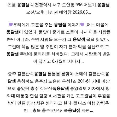
즈풀
옹달샘
대전광역시 서구 도안동 996 더보기
옹달샘
오전/오후 타임권 예약창 2026.05…
우리에게 교훈을 주는
옹달샘
이야기
​ 어느 마을에
옹달샘
이 있었다. 물맛이 좋기로 소문이 나서 마을 사람들
뿐만 아니라, 주변 사람들 모두가 그
옹달샘
물을 찾았다. ​
그런데 욕심 많은 땅 주인이 자기 혼자 먹을 심산으로 그
옹달샘
주변에 울타리를 쳐버렸다. ​ 그래서 사람들의 발길
이 끊기고 6개월이 지나자…
충주 깊은산속
옹달샘
봄봄봄 봄맞이 스테이 깊은산속
옹
달샘
충청북도 충주시 노은면 우성1길 201-61 기대 이상
으로 좋았던 충주 깊은산속
옹달샘
중앙일보 기자에서 청
와대 대통령 연설 담당 비서관을 거친 고도원님이 후원을
받아 만든 명상 치유 센터라고 한다. 웰니스 여행 강력추
천 | 충북 충주 깊은산속
옹달샘
자연…