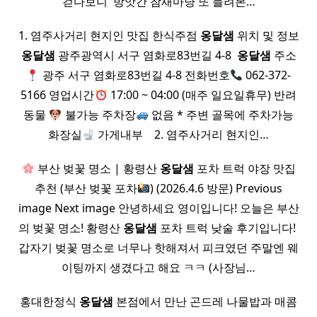
걷다보니 ​ 방앗간 참새마냥 또 들려본…
1. 염주사거리 현지인 맛집 한식주점
옹달샘
위치 및 정보
옹달샘
광주광역시 서구 염화로83번길 4-8 ​
옹달샘
주소
광주 서구 염화로83번길 4-8 전화번호
062-372-
5166 영업시간
17:00 ~ 04:00 (매주 일요일휴무) 반려
동물
불가능 주차장
없음 * 주변 골목에 주차가능
화장실
가게내부 ​ ​ ​ 2. 염주사거리 현지인…
부산 벚꽃 명소 | 황령산
옹달샘
포차 트럭 야장 맛집
추천 (부산 벚꽃 포차
) (2026.4.6 방문) Previous
image Next image 안녕하세요 영이입니다! 오늘은 부산
의 벚꽃 명소! 황령산
옹달샘
포차 트럭 낮술 후기입니다! ​
갑자기 벚꽃 명소로 너무나 핫해져서 피크였던 주말엔 웨
이팅까지 생겼다고 해요 ㅋㅋ (사장님…
홍대한정식
옹달샘
본점에서 만난 곤드레 나물밥과 매콤