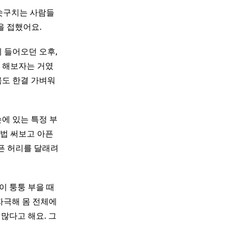
 솟구치는 사람들
을 접했어요.
게 들어오던 오후,
 해보자는 거였
몸도 한결 가벼워
에 있는 특정 부
법 써보고 아픈
아픈 허리를 달래려
발이 퉁퉁 부을 때
자극해 몸 전체에
많다고 해요. 그