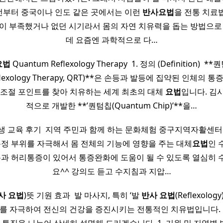
 예전부터 중국이나 인도 같은 곳에서는 이런
반사
요법
을 전통 치료
약이 부족했거나 없던 시기라서 몸의 자연 치유력을 돕는 방법으로 
데 요즘엔 과학적으로 다…
요법
Quantum Reflexology Therapy​ ​ ​1. 정의 (Definition) ​ ​**
eflexology Therapy, QRT)**은 손등과 발등에 집약된 인체의 
 조절 포인트를 찾아 치유하는 세계 최초의 대체
요법
입니다. 김
적으로 개발한 **’퀀텀칩(Quantum Chip)’**을…
 교육 후기 ​ 지역 주민과 함께 하는 문화체험 중구지역자활센터
 특정 부위를 자극해서 몸 전체의 기능에 영향을 주는 대체
요법
인 
통과 허리통증이 있어서 통증완화에 도움이 될 수 있도록 열심히
요^^ 강의도 듣고 수지침과 지압…
사
요법
)뜻 기원 효과​ ​ ​발 마사지, 특히 ‘발
반사
요법
(Reflexolo
)를 자극하여 전신의 건강을 증진시키는 전통적인 치유법입니다. ​ 