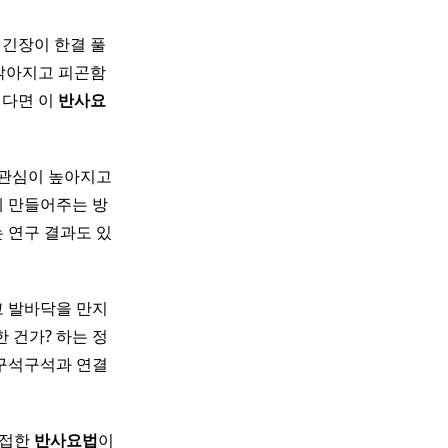
 긴장이 한결 풀
 맑아지고 피곤함
렇다면 이
반사
요
 관심이 높아지고
게 만들어주는 방
 연구 결과도 있
코 발바닥을 만지
 건가? 하는 정
 구석구석과 연결
 접한
반사
요법
이