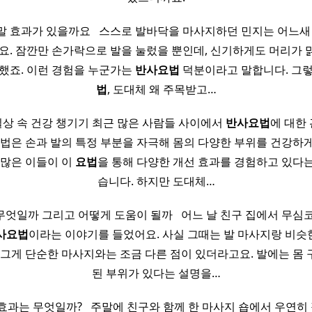
말 효과가 있을까요 ​ ​ 스스로 발바닥을 마사지하던 민지는 어느새
요. 잠깐만 손가락으로 발을 눌렀을 뿐인데, 신기하게도 머리가
했죠. 이런 경험을 누군가는
반사
요법
덕분이라고 말합니다. 그
법
, 도대체 왜 주목받고…
일상 속 건강 챙기기 최근 많은 사람들 사이에서
반사
요법
에 대한
방법은 손과 발의 특정 부분을 자극해 몸의 다양한 부위를 건강하
 많은 이들이 이
요법
을 통해 다양한 개선 효과를 경험하고 있다는
습니다. 하지만 도대체…
무엇일까 그리고 어떻게 도움이 될까 ​ ​ 어느 날 친구 집에서 무심
사
요법
이라는 이야기를 들었어요. 사실 그때는 발 마사지랑 비슷한
 그게 단순한 마사지와는 조금 다른 점이 있더라고요. 발에는 몸
된 부위가 있다는 설명을…
 효과는 무엇일까? ​ ​ 주말에 친구와 함께 한 마사지 숍에서 우연히