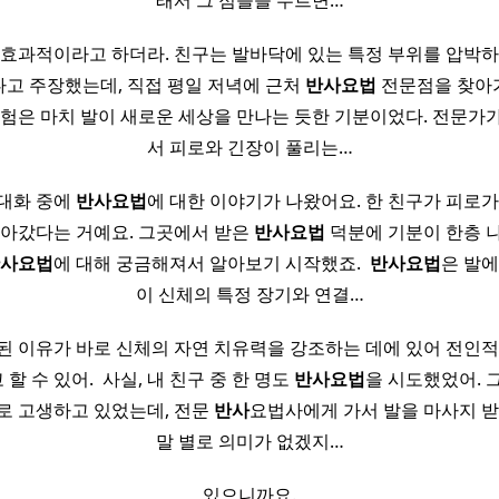
래서 그 점들을 누르면…
 효과적이라고 하더라. 친구는 발바닥에 있는 특정 부위를 압박하
고 주장했는데, 직접 평일 저녁에 근처
반사
요법
전문점을 찾아가게 
경험은 마치 발이 새로운 세상을 만나는 듯한 기분이었다. 전문가
서 피로와 긴장이 풀리는…
 대화 중에
반사
요법
에 대한 이야기가 나왔어요. 한 친구가 피로가
찾아갔다는 거예요. 그곳에서 받은
반사
요법
덕분에 기분이 한층 
사
요법
에 대해 궁금해져서 알아보기 시작했죠. ​
반사
요법
은 발에
이 신체의 특정 장기와 연결…
된 이유가 바로 신체의 자연 치유력을 강조하는 데에 있어 전인적
 수 있어. ​ 사실, 내 친구 중 한 명도
반사
요법
을 시도했었어. 
로 고생하고 있었는데, 전문
반사
요법사에게 가서 발을 마사지 받
말 별로 의미가 없겠지…
있으니까요.