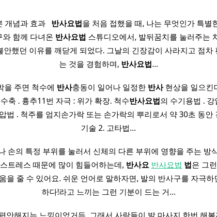
 개념과 효과 ​ ​
반사
요법
을 처음 접했을 때, 나는 무엇인가 특별
친구와 함께 다녀온
반사
요법
스튜디오에서, 발뒤꿈치를 눌러주는 
불안했던 이유를 깨닫게 되었다. 그날의 긴장감이 사라지고 점차
는 것을 경험하며,
반사
요법
…
박을 주면 척수에
반사
충동이 일어나 일정한
반사
현상을 일으킨다. 
수축 . 흉추11번 자극 : 위가 확장. 척수
반사
요법
의 수기용법 . 
 강압법 . 척주를 엄지손가락 또는 손가락의 뿌리로서 약 30초 동
기술 2. 고타법…
나 손의 특정 부위를 눌러서 신체의 다른 부위에 영향을 주는 방
 스트레스 때문에 많이 힘들어하는데,
반사
요
반사요법
법
은 그런
움을 줄 수 있어요. 쉬운 언어로 말하자면, 발의 반사구를 자극하면
하다!라고 느끼는 그런 기분이 드는 거…
편안해지는 느낌이었거든. 그래서 사람들이 발 마사지 한번 해볼