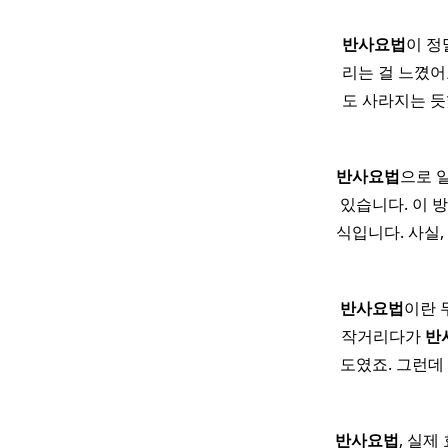
반사
요법
이 정
리는 걸 느꼈어
도 사라지는 듯
반사
요법
으로 
있습니다. 이 
식입니다. 사실,
반사
요법
이란 
작거리다가
반
도였죠. 그런데
반사
요법
, 실제