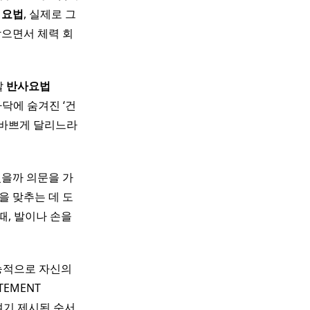
이
요법
, 실제로 그
받으면서 체력 회
발
반사
요법
닥에 숨겨진 ‘건
 바쁘게 달리느라
있을까 의문을 가
을 맞추는 데 도
때, 발이나 손을
본능적으로 자신의
TEMENT
 여기 제시된 순서