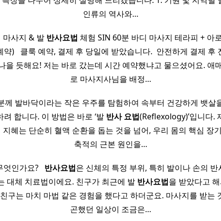
고 특징을 나누어 상세히 설명해 드리겠습니다. ​1. 기원 및 지역별 
인류의 역사와…
 마사지 & 발
반사
요법
체험 SIN 60분 바디 마사지 테라피 + 아
) ​ ​ 클룩 예약, 결제 후 당일에 받았습니다. ​ 안전하게 결제 
나을 듯해요! 저는 바로 갔는데 시간 예약했냐고 물으셨어요. 애
로 마사지사님을 배정…
분께 발바닥이라는 작은 우주를 탐험하여 속부터 건강하게 뱃살
려 합니다. 이 방법은 바로 ‘발
반사
요법
(Reflexology)’입니
의 지혜는 단순히 혈액 순환을 돕는 것을 넘어, 우리 몸의 핵심 장
축적의 근본 원인을…
엇인가요? ​ ​
반사
요법
은 신체의 특정 부위, 특히 발이나 손의 
 대체 치료법이에요. 친구가 최근에 발
반사
요법
을 받았다고 해
 친구는 마치 마법 같은 경험을 했다고 하더군요. 마사지를 받는 
곤했던 일상이 조금은…