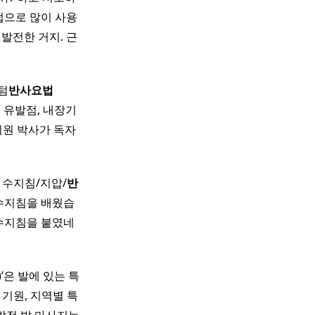
법으로 많이 사용
발전한 거지. 근
퀀텀
반사
요법
통증 유발점, 내장기
시원 박사가 독자
 수지침/지압/
반
수지침을 배웠습
 수지침을 붙였네
gy)’은 발에 있는 특
기원, 지역별 특