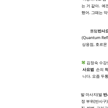
는 거 같아. ​
했어. 그때는 
퀀텀
반사
(Quantum R
상응점, 호르몬
김정숙 수강생
사
요법
​ 손의
니다. 요즘 두
발 마사지(발
반
정 부위(반사구