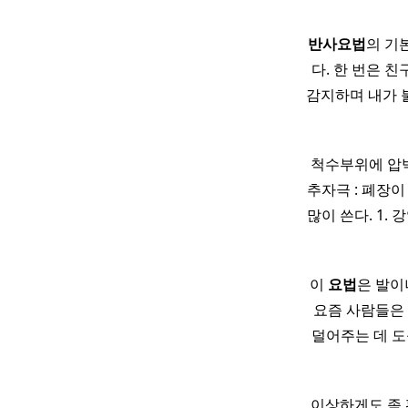
반사
요법
의 기본
다. 한 번은 
감지하며 내가 
척수부위에 압
추자극 : 폐장이 
많이 쓴다. 1.
이
요법
은 발이
요즘 사람들은
덜어주는 데 도
이상하게도 좀 