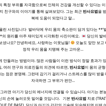
의 특정 부위를 자극함으로써 인체의 건강을 개선할 수 있다는 
지 친구와의 이야기를 통해 살펴보았다. 그는 최근
반사
요법
을 
복에 도움이 되었다고 말…
올린 사진입니다 ​ 발바닥에 우리 몸의 축소판이 담겨 있다는 **’
gy)’**의 원리를 아주 재미있게 시각화한 사진이예요. ​ ​
당신의 발바
보셨나요? ​안녕하세요, 사랑하는 이웃님들!
​오늘도 앞만 보고
정작 우리 몸을 지탱해 주는 고마운…
 만들려는 방법이야. 많은 사람들이 이런 방식이 정말 효과가 
사실, 여러 연구와 의료진들의 의견에 따르면,
반사
요법
이 몸의 균형
다는 점은 분명해. 그런데 감기가 걸리거나 스트레스를 많이 받을 
자극하면 그 부위가 편안…
 그러면 아기가 당신의 에너지에 연결될 수 있습니다. 아기는 
의 손에 눌러오듯 밀어줄 것입니다. ​ ​ 기본
반사
요법
치료 (TRAI
GIQUE DE BASE) ​ 당신과 아기가 각각의 기술에 익숙해지면,이제