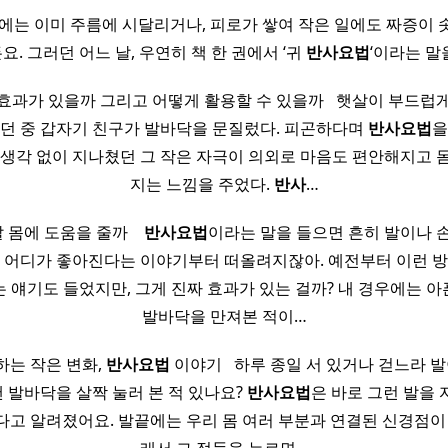
에는 이미 주름에 시달리거나, 피로가 쌓여 작은 일에도 짜증이
요. 그러던 어느 날, 우연히 책 한 권에서 ‘귀
반사
요법
‘이라는 말
 효과가 있을까 그리고 어떻게 활용할 수 있을까 ​ ​ 햇살이 부드럽
걷던 중 갑자기 친구가 발바닥을 문질렀다. 피곤하다며
반사
요법
을
별생각 없이 지나쳤던 그 작은 자극이 의외로 마음도 편안해지고 
지는 느낌을 주었다.
반사
…
몸에 도움을 줄까 ​ ​ ​
반사
요법
이라는 말을 들으면 흔히 발이나 손
몸 어디가 좋아진다는 이야기부터 떠올려지잖아. 예전부터 이런 방
 얘기도 들었지만, 그게 진짜 효과가 있는 걸까? 내 경우에는 
발바닥을 만져본 적이…
는 작은 변화,
반사
요법
이야기 ​ ​ 하루 종일 서 있거나 걷느라 
땐 발바닥을 살짝 눌러 본 적 있나요?
반사
요법
은 바로 그런 발을 
다고 알려졌어요. 발끝에는 우리 몸 여러 부분과 연결된 신경점이 